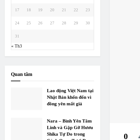
17
18
19
20
21
22
23
24
25
26
27
28
29
30
31
« Th3
Quan tâm
Lao động Việt Nam tại
Nhật Bản khốn đốn vì
đồng yên mất giá
Nara – Bình Yên Tâm
Linh và Gặp Gỡ Hươu
Shika Tự Do trong
0