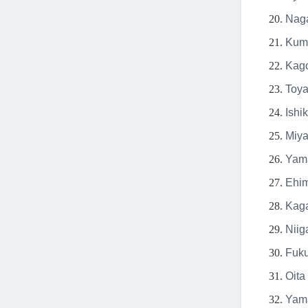
Naga
Kum
Kago
Toya
Ishi
Miya
Yama
Ehim
Kag
Niig
Fuku
Oita
Yama