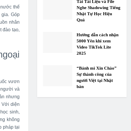
Tải Tài Liệu và File
 nước thể
Nghe Shadowing Tiếng
Nhật Tự Học Hiệu
 gia. Góp
Quả
guồn nhân
 đào tạo,
Hướng dẫn cách nhận
5000 Yên khi xem
Video TikTok Lite
ngoại
2025
“Bánh mì Xin Chào”
Sự thành công của
người Việt tại Nhật
Quốc vươn
bản
 người và
Bản nhưng
… Với diện
học sinh,
cũng không
 pháp tại