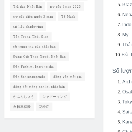
Braz
Trà đạo Nhật Bản
trợ cấp 3man 2023
Nepa
trợ cấp điện nước 3 man
TS Mark
Indo
tài liệu shadowing
Mỹ –
Tôn Trọng Thời Gian
Thái
tết trung thu của nhật bản
Đài 
Đúng Giờ Theo Người Nhật Bản
Đền Fushimi Inari-taisha
Số lượn
Đền Sanjusangendo
đồng yên mất giá
Aich
động đất máng nankai nhật bản
Osak
かふんしょう
シャドーイング
Toky
自転車保険
花粉症
Sait
Kan
Chib