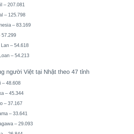
il – 207.081
l – 125.798
nesia – 83.169
 57.299
 Lan – 54.618
Loan – 54.213
g người Việt tại Nhật theo 47 tỉnh
i – 48.608
a – 45.344
o – 37.167
ama – 33.641
agawa – 29.093
a – 26.844