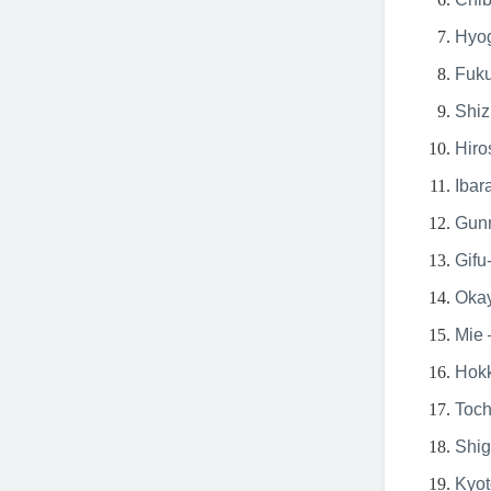
Hyog
Fuku
Shiz
Hiro
Ibar
Gun
Gifu
Oka
Mie 
Hokk
Toch
Shig
Kyot