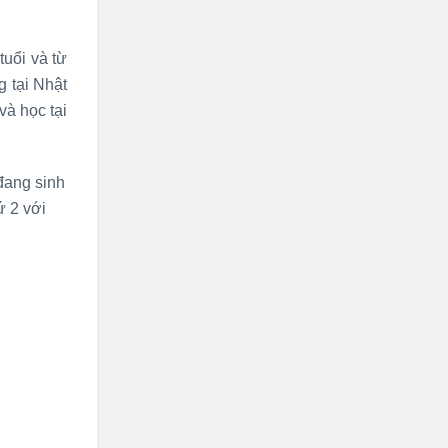
tuổi và từ
g tại Nhật
và học tại
đang sinh
ứ 2 với