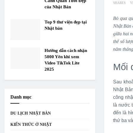
Cảnh Quan Tươi Đẹp
SHARES
V
của Nhật Bản
Bỏ qua qu
Top 9 thư viện đẹp tại
Nhật Bản 
Nhật bản
giữa hai n
thế số lượ
năm tháng
Hướng dẫn cách nhận
5000 Yên khi xem
Video TikTok Lite
Mối 
2025
Sau khoả
Nhật Bản
Danh mục
công nhậ
là nước t
đến là hì
DU LỊCH NHẬT BẢN
thứ ba v
KIẾN THỨC Ở NHẬT