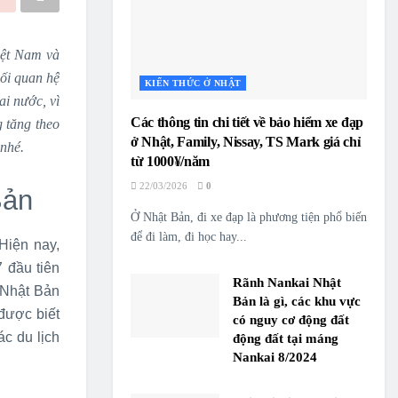
iệt Nam và
ối quan hệ
KIẾN THỨC Ở NHẬT
ai nước, vì
Các thông tin chi tiết về bảo hiểm xe đạp
g tăng theo
ở Nhật, Family, Nissay, TS Mark giá chỉ
nhé.
từ 1000¥/năm
22/03/2026
0
Bản
Ở Nhật Bản, đi xe đạp là phương tiện phổ biến
để đi làm, đi học hay...
Hiện nay,
 đầu tiên
Rãnh Nankai Nhật
 Nhật Bản
Bản là gì, các khu vực
 được biết
có nguy cơ động đất
ác du lịch
động đất tại máng
Nankai 8/2024