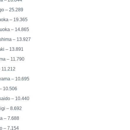
o – 25.289
oka – 19.365
uoka – 14.865
shima – 13.927
aki – 13.891
ma – 11.790
- 11.212
yama – 10.695
– 10.506
aido – 10.440
igi – 8.692
a – 7.688
o – 7.154