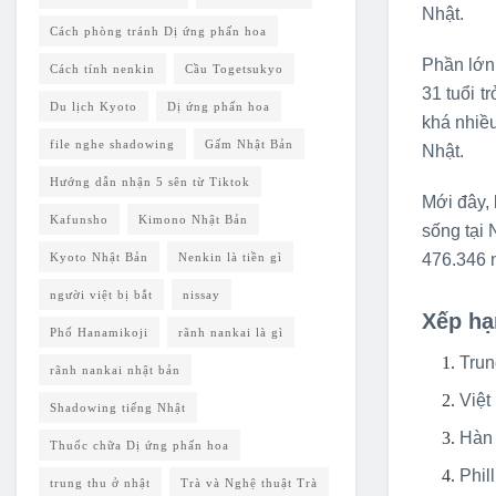
Nhật.
Cách phòng tránh Dị ứng phấn hoa
Phần lớn 
Cách tính nenkin
Cầu Togetsukyo
31 tuổi t
Du lịch Kyoto
Dị ứng phấn hoa
khá nhiều
file nghe shadowing
Gấm Nhật Bản
Nhật.
Hướng dẫn nhận 5 sên từ Tiktok
Mới đây,
Kafunsho
Kimono Nhật Bản
sống tại 
Kyoto Nhật Bản
Nenkin là tiền gì
476.346 n
người việt bị bắt
nissay
Xếp hạ
Phố Hanamikoji
rãnh nankai là gì
Trun
rãnh nankai nhật bản
Việt
Shadowing tiếng Nhật
Hàn 
Thuốc chữa Dị ứng phấn hoa
Phil
trung thu ở nhật
Trà và Nghệ thuật Trà