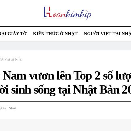
OẠI GIẤY TỜ
KIẾN THỨC Ở NHẬT
NGƯỜI VIỆT TẠI NH
ời Việt tại Nhật
t Nam vươn lên Top 2 số lư
ời sinh sống tại Nhật Bản 
t tại Nhật