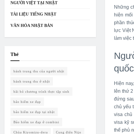
NGƯỜI VIỆT TẠI NHẬT
Những ch
TÀI LIỆU TIẾNG NHẬT
hiện mối
phần thú
VĂN HÓA NHẬT BẢN
lực Việt
làm việc 
Ngườ
Thẻ
quốc
bánh trung thu của người nhật
bánh trung thu ở nhật
Hiện nay
lên thứ 
bãi bỏ chương trình thực tập sinh
đứng sau
bảo hiểm xe đạp
chủ yếu t
bảo hiểm xe đạp tại nhật
visa chủ
visa kỹ s
Bảo hiểm xe đạp ở combini
thể phủ 
Chùa Kiyomizu-dera
Cung điện Nijo