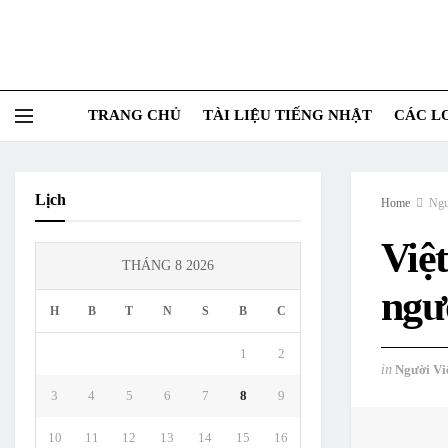
TRANG CHỦ
TÀI LIỆU TIẾNG NHẬT
CÁC L
Lịch
Home
Ngư
Việ
THÁNG 8 2026
ngư
H
B
T
N
S
B
C
1
2
in
Người Việ
3
4
5
6
7
8
9
10
11
12
13
14
15
16