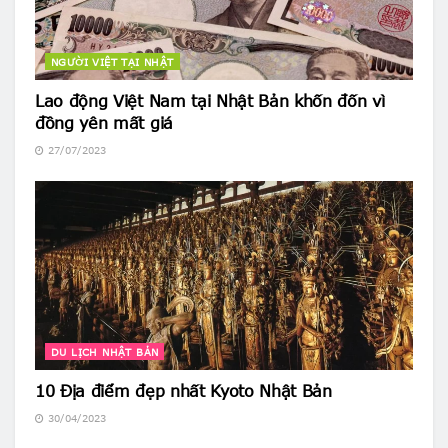
NGƯỜI VIỆT TẠI NHẬT
Lao động Việt Nam tại Nhật Bản khốn đốn vì
đồng yên mất giá
27/07/2023
DU LỊCH NHẬT BẢN
10 Địa điểm đẹp nhất Kyoto Nhật Bản
30/04/2023