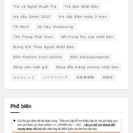
Trà và Nghệ thuật Trà
Trà đạo Nhật Bản
trợ cấp 3man 2023
trợ cấp điện nước 3 man
TS Mark
tài liệu shadowing
Tôn Trọng Thời Gian
tết trung thu của nhật bản
Đúng Giờ Theo Người Nhật Bản
Đền Fushimi Inari-taisha
Đền Sanjusangendo
đồng yên mất giá
động đất máng nankai nhật bản
かふんしょう
シャドーイング
自転車保険
花粉症
Phổ biến