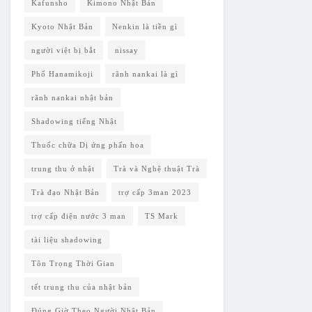
Kafunsho
Kimono Nhật Bản
Kyoto Nhật Bản
Nenkin là tiền gì
người việt bị bắt
nissay
Phố Hanamikoji
rãnh nankai là gì
rãnh nankai nhật bản
Shadowing tiếng Nhật
Thuốc chữa Dị ứng phấn hoa
trung thu ở nhật
Trà và Nghệ thuật Trà
Trà đạo Nhật Bản
trợ cấp 3man 2023
trợ cấp điện nước 3 man
TS Mark
tài liệu shadowing
Tôn Trọng Thời Gian
tết trung thu của nhật bản
Đúng Giờ Theo Người Nhật Bản