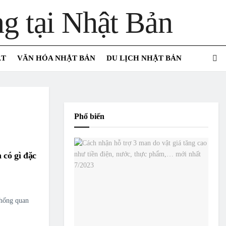
ẬT
VĂN HÓA NHẬT BẢN
DU LỊCH NHẬT BẢN
Phổ biến
 có gì đặc
thống quan