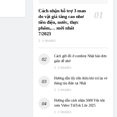
Cách nhận hỗ trợ 3 man
do vật giá tăng cao như
tiền điện, nước, thực
phẩm,… mới nhất
7/2023
0 SHARES
Cách gửi đồ ở combini Nhật bản đơn
giản dễ nhớ
0 SHARES
Hướng dẫn lấy tiền thừa khi trả lại vé
tháng tàu điện tại Nhật
0 SHARES
Hướng dẫn cách nhận 5000 Yên khi
xem Video TikTok Lite 2025
0 SHARES