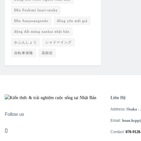
Đền Fushimi Inari-taisha
Đền Sanjusangendo
đồng yên mất giá
động đất máng nankai nhật bản
かふんしょう
シャドーイング
自転車保険
花粉症
Liên Hệ
Address:
Osaka -
Follow us
Email:
hoan.hcpp
Contact:
070-9128