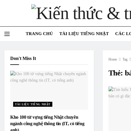
TRANG CHỦ
TÀI LIỆU TIẾNG NHẬT
CÁC L
Don't Miss It
Home
Tag
Thẻ:
b
TÀI LIỆU TIẾNG NHẬT
Kho 100 từ vựng tiếng Nhật chuyên
ngành công nghệ thông tin (IT, có tiếng
anh)