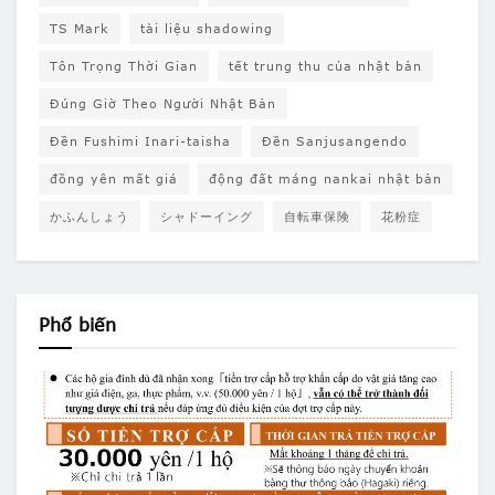
TS Mark
tài liệu shadowing
Tôn Trọng Thời Gian
tết trung thu của nhật bản
Đúng Giờ Theo Người Nhật Bản
Đền Fushimi Inari-taisha
Đền Sanjusangendo
đồng yên mất giá
động đất máng nankai nhật bản
かふんしょう
シャドーイング
自転車保険
花粉症
Phổ biến