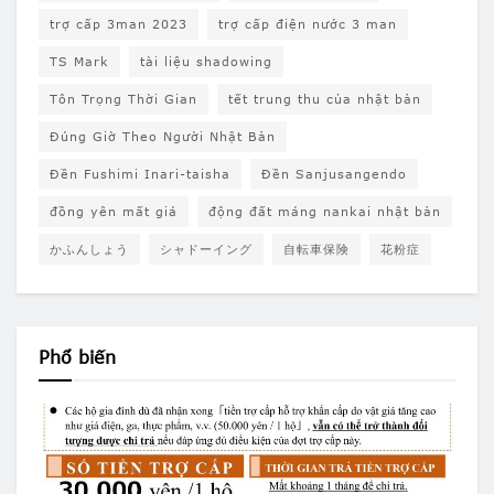
trợ cấp 3man 2023
trợ cấp điện nước 3 man
TS Mark
tài liệu shadowing
Tôn Trọng Thời Gian
tết trung thu của nhật bản
Đúng Giờ Theo Người Nhật Bản
Đền Fushimi Inari-taisha
Đền Sanjusangendo
đồng yên mất giá
động đất máng nankai nhật bản
かふんしょう
シャドーイング
自転車保険
花粉症
Phổ biến