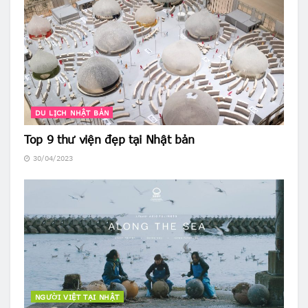
DU LỊCH NHẬT BẢN
Top 9 thư viện đẹp tại Nhật bản
30/04/2023
NGƯỜI VIỆT TẠI NHẬT