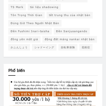
TS Mark
tài liệu shadowing
Tôn Trọng Thời Gian
tết trung thu của nhật bản
Đúng Giờ Theo Người Nhật Bản
Đền Fushimi Inari-taisha
Đền Sanjusangendo
đồng yên mất giá
động đất máng nankai nhật bản
かふんしょう
シャドーイング
自転車保険
花粉症
Phổ biến