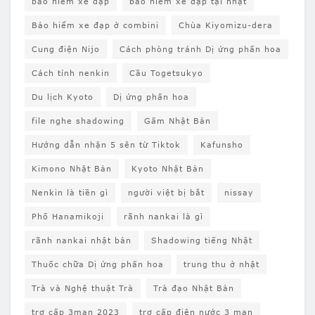
bảo hiểm xe đạp
bảo hiểm xe đạp tại nhật
Bảo hiểm xe đạp ở combini
Chùa Kiyomizu-dera
Cung điện Nijo
Cách phòng tránh Dị ứng phấn hoa
Cách tính nenkin
Cầu Togetsukyo
Du lịch Kyoto
Dị ứng phấn hoa
file nghe shadowing
Gấm Nhật Bản
Hướng dẫn nhận 5 sên từ Tiktok
Kafunsho
Kimono Nhật Bản
Kyoto Nhật Bản
Nenkin là tiền gì
người việt bị bắt
nissay
Phố Hanamikoji
rãnh nankai là gì
rãnh nankai nhật bản
Shadowing tiếng Nhật
Thuốc chữa Dị ứng phấn hoa
trung thu ở nhật
Trà và Nghệ thuật Trà
Trà đạo Nhật Bản
trợ cấp 3man 2023
trợ cấp điện nước 3 man