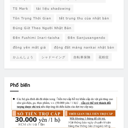
TS Mark
tài liệu shadowing
Tôn Trọng Thời Gian
tết trung thu của nhật bản
Đúng Giờ Theo Người Nhật Bản
Đền Fushimi Inari-taisha
Đền Sanjusangendo
đồng yên mất giá
động đất máng nankai nhật bản
かふんしょう
シャドーイング
自転車保険
花粉症
Phổ biến