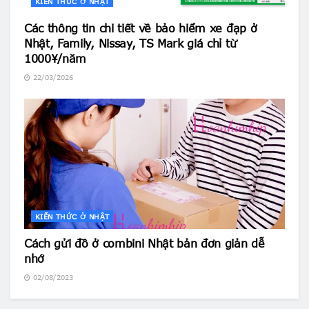
KIẾN THỨC Ở NHẬT
Các thông tin chi tiết về bảo hiểm xe đạp ở
Nhật, Family, Nissay, TS Mark giá chỉ từ
1000¥/năm
22/03/2026
KIẾN THỨC Ở NHẬT
Cách gửi đồ ở combini Nhật bản đơn giản dễ
nhớ
02/08/2023