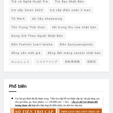
Trà và Nghệ thuật Trà
Trà đạo Nhật Bản
trợ cấp 3man 2023
trợ cấp điện nước 3 man
TS Mark
tài liệu shadowing
Tôn Trọng Thời Gian
tết trung thu của nhật bản
Đúng Giờ Theo Người Nhật Bản
Đền Fushimi Inari-taisha
Đền Sanjusangendo
đồng yên mất giá
động đất máng nankai nhật bản
かふんしょう
シャドーイング
自転車保険
花粉症
Phổ biến