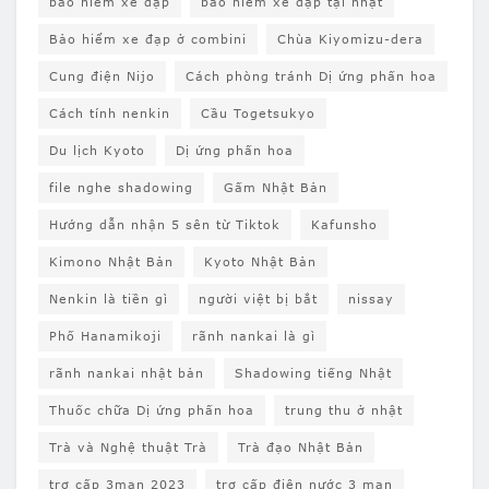
bảo hiểm xe đạp
bảo hiểm xe đạp tại nhật
Bảo hiểm xe đạp ở combini
Chùa Kiyomizu-dera
Cung điện Nijo
Cách phòng tránh Dị ứng phấn hoa
Cách tính nenkin
Cầu Togetsukyo
Du lịch Kyoto
Dị ứng phấn hoa
file nghe shadowing
Gấm Nhật Bản
Hướng dẫn nhận 5 sên từ Tiktok
Kafunsho
Kimono Nhật Bản
Kyoto Nhật Bản
Nenkin là tiền gì
người việt bị bắt
nissay
Phố Hanamikoji
rãnh nankai là gì
rãnh nankai nhật bản
Shadowing tiếng Nhật
Thuốc chữa Dị ứng phấn hoa
trung thu ở nhật
Trà và Nghệ thuật Trà
Trà đạo Nhật Bản
trợ cấp 3man 2023
trợ cấp điện nước 3 man