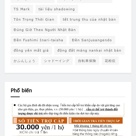
TS Mark
tài liệu shadowing
Tôn Trọng Thời Gian
tết trung thu của nhật bản
Đúng Giờ Theo Người Nhật Bản
Đền Fushimi Inari-taisha
Đền Sanjusangendo
đồng yên mất giá
động đất máng nankai nhật bản
かふんしょう
シャドーイング
自転車保険
花粉症
Phổ biến