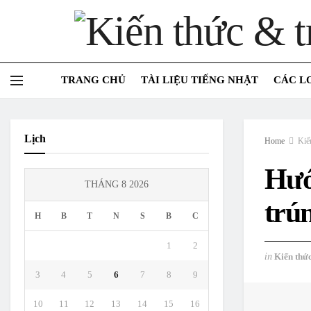
TRANG CHỦ
TÀI LIỆU TIẾNG NHẬT
CÁC L
Lịch
Home
Kiế
Hướ
THÁNG 8 2026
trú
H
B
T
N
S
B
C
1
2
in
Kiến thứ
3
4
5
6
7
8
9
10
11
12
13
14
15
16