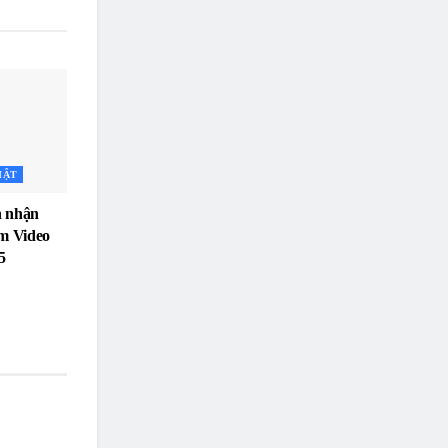
HẬT
h nhận
em Video
5