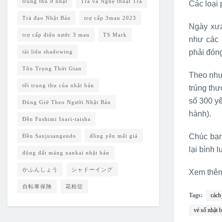
trung thu ở nhật
Trà và Nghệ thuật Trà
Các loại
Trà đạo Nhật Bản
trợ cấp 3man 2023
Ngày xưa
trợ cấp điện nước 3 man
TS Mark
như các 
phải đóng
tài liệu shadowing
Tôn Trọng Thời Gian
Theo như 
tết trung thu của nhật bản
trúng thư
số 300 yê
Đúng Giờ Theo Người Nhật Bản
hành).
Đền Fushimi Inari-taisha
Chúc bạn
Đền Sanjusangendo
đồng yên mất giá
lại bình 
động đất máng nankai nhật bản
かふんしょう
シャドーイング
Xem thêm
自転車保険
花粉症
Tags:
cách
vé số nhật 