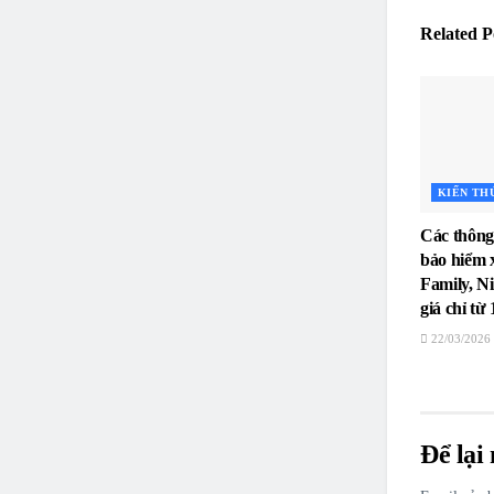
Related
P
KIẾN TH
Các thông t
bảo hiểm 
Family, N
giá chỉ t
22/03/2026
Để lại