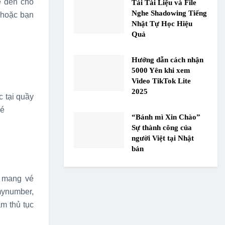
é đến cho
Tải Tài Liệu và File
Nghe Shadowing Tiếng
 hoặc bạn
Nhật Tự Học Hiệu
Quả
Hướng dẫn cách nhận
5000 Yên khi xem
Video TikTok Lite
2025
 tại quầy
hé
“Bánh mì Xin Chào”
Sự thành công của
người Việt tại Nhật
bản
n mang vé
mynumber,
m thủ tục