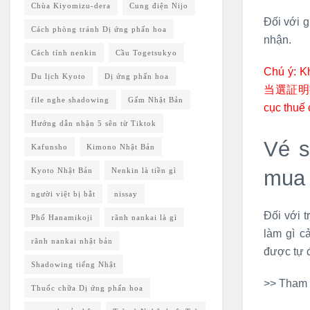
Chùa Kiyomizu-dera
Cung điện Nijo
Đối với g
Cách phòng tránh Dị ứng phấn hoa
nhận.
Cách tính nenkin
Cầu Togetsukyo
Chú ý: Kh
Du lịch Kyoto
Dị ứng phấn hoa
当選証明書(
file nghe shadowing
Gấm Nhật Bản
cục thuế 
Hướng dẫn nhận 5 sên từ Tiktok
Vé s
Kafunsho
Kimono Nhật Bản
mua 
Kyoto Nhật Bản
Nenkin là tiền gì
người việt bị bắt
nissay
Đối với 
Phố Hanamikoji
rãnh nankai là gì
làm gì c
rãnh nankai nhật bản
được tự 
Shadowing tiếng Nhật
>> Tham 
Thuốc chữa Dị ứng phấn hoa