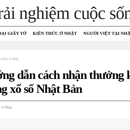
OẠI GIẤY TỜ
KIẾN THỨC Ở NHẬT
NGƯỜI VIỆT TẠI NH
n thức ở Nhật
ng dẫn cách nhận thưởng 
ng xổ số Nhật Bản
c ở Nhật