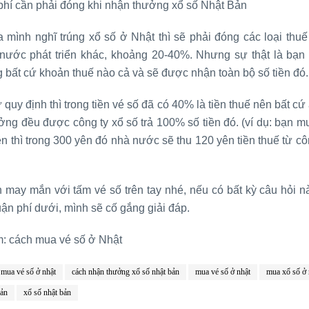
 phí cần phải đóng khi nhận thưởng xổ số Nhật Bản
 mình nghĩ trúng xổ số ở Nhật thì sẽ phải đóng các loại thuế 
nước phát triển khác, khoảng 20-40%. Nhưng sự thật là bạn
 bất cứ khoản thuế nào cả và sẽ được nhận toàn bộ số tiền đó.
quy định thì trong tiền vé số đã có 40% là tiền thuế nên bất cứ 
ởng đều được công ty xổ số trả 100% số tiền đó. (ví dụ: bạn m
n thì trong 300 yên đó nhà nước sẽ thu 120 yên tiền thuế từ cô
 may mắn với tấm vé số trên tay nhé, nếu có bất kỳ câu hỏi n
luận phí dưới, mình sẽ cố gắng giải đáp.
: cách mua vé số ở Nhật
 mua vé số ở nhật
cách nhận thưởng xổ số nhật bản
mua vé số ở nhật
mua xổ số ở 
bản
xổ số nhật bản