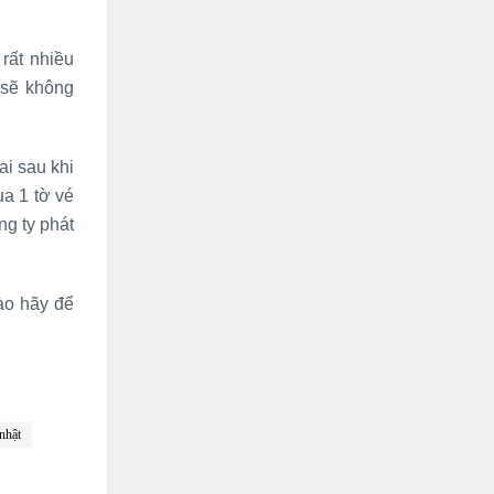
rất nhiều
 sẽ không
ai sau khi
ua 1 tờ vé
ng ty phát
ào hãy để
nhật