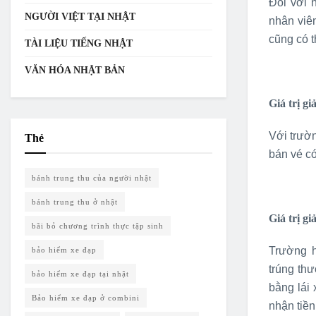
Đối với 
NGƯỜI VIỆT TẠI NHẬT
nhân viê
cũng có 
TÀI LIỆU TIẾNG NHẬT
VĂN HÓA NHẬT BẢN
Giá trị g
Với trườ
Thẻ
bán vé c
bánh trung thu của người nhật
bánh trung thu ở nhật
Giá trị gi
bãi bỏ chương trình thực tập sinh
Trường h
bảo hiểm xe đạp
trúng th
bảo hiểm xe đạp tại nhật
bằng lái
Bảo hiểm xe đạp ở combini
nhận tiền