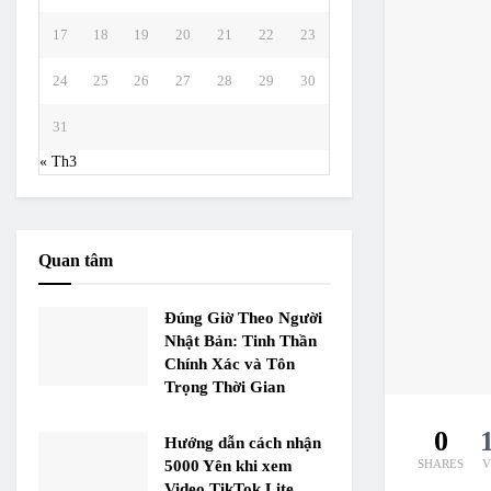
17
18
19
20
21
22
23
24
25
26
27
28
29
30
31
« Th3
Quan tâm
Đúng Giờ Theo Người
Nhật Bản: Tinh Thần
Chính Xác và Tôn
Trọng Thời Gian
0
Hướng dẫn cách nhận
5000 Yên khi xem
SHARES
V
Video TikTok Lite