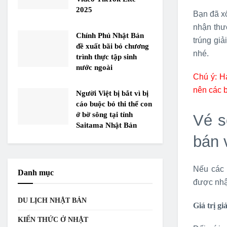
2025
Bạn đã x
nhận thư
Chính Phủ Nhật Bản
trúng gi
đề xuất bãi bỏ chương
nhé.
trình thực tập sinh
nước ngoài
Chú ý: H
nên các 
Người Việt bị bắt vì bị
cáo buộc bỏ thi thể con
ở bờ sông tại tỉnh
Vé s
Saitama Nhật Bản
bán 
Nếu các 
Danh mục
được nhận
DU LỊCH NHẬT BẢN
Giá trị g
KIẾN THỨC Ở NHẬT