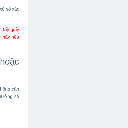
 xổ số xác
n lấy giấy
này nếu
 hoặc
không cần
thưởng sẽ