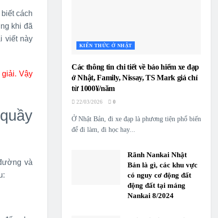
biết cách
ng khi đã
 viết này
KIẾN THỨC Ở NHẬT
Các thông tin chi tiết về bảo hiểm xe đạp
giải. Vậy
ở Nhật, Family, Nissay, TS Mark giá chỉ
từ 1000¥/năm
22/03/2026
0
(quầy
Ở Nhật Bản, đi xe đạp là phương tiện phổ biến
để đi làm, đi học hay...
Rãnh Nankai Nhật
 đường và
Bản là gì, các khu vực
u:
có nguy cơ động đất
động đất tại máng
Nankai 8/2024