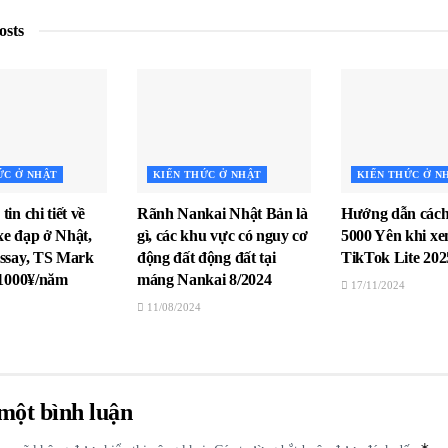
osts
ỨC Ở NHẬT
KIẾN THỨC Ở NHẬT
KIẾN THỨC Ở N
in chi tiết về
Rãnh Nankai Nhật Bản là
Hướng dẫn các
xe đạp ở Nhật,
gì, các khu vực có nguy cơ
5000 Yên khi x
issay, TS Mark
động đất động đất tại
TikTok Lite 202
ừ 1000¥/năm
máng Nankai 8/2024
17/11/2024
11/08/2024
 một bình luận