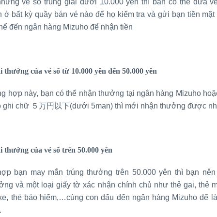
những vé số trúng giải dưới 10.000 yên thì bạn có thể đưa v
n ở bất kỳ quầy bán vé nào để họ kiểm tra và gửi bạn tiền mặt
thể đến ngân hàng Mizuho để nhận tiền
iải thưởng của vé số từ 10.000 yên đến 50.000 yên
ng hợp này, bạn có thể nhận thưởng tại ngân hàng Mizuho hoặc
ó ghi chữ ５万円以下(dưới 5man) thì mới nhận thưởng được n
ải thưởng của vé số trên 50.000 yên
ợp bạn may mắn trúng thưởng trên 50.000 yên thì bạn nê
ưởng và một loại giấy tờ xác nhận chính chủ như thẻ gai, thẻ 
 xe, thẻ bảo hiểm,…cùng con dấu đến ngân hàng Mizuho để là
.