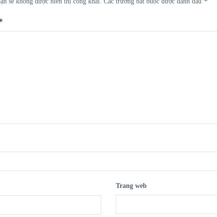
*
ạn sẽ không được hiển thị công khai.
Các trường bắt buộc được đánh dấu
*
Trang web