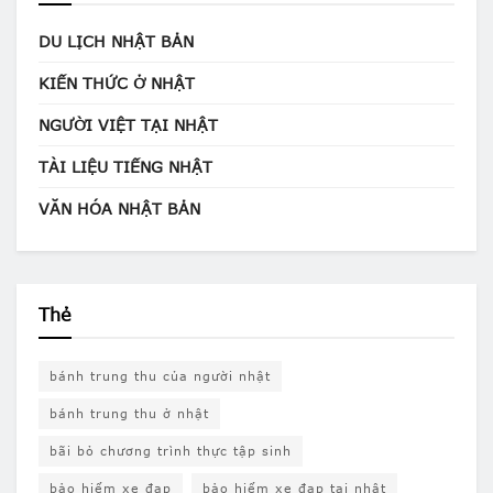
DU LỊCH NHẬT BẢN
KIẾN THỨC Ở NHẬT
NGƯỜI VIỆT TẠI NHẬT
TÀI LIỆU TIẾNG NHẬT
VĂN HÓA NHẬT BẢN
Thẻ
bánh trung thu của người nhật
bánh trung thu ở nhật
bãi bỏ chương trình thực tập sinh
bảo hiểm xe đạp
bảo hiểm xe đạp tại nhật