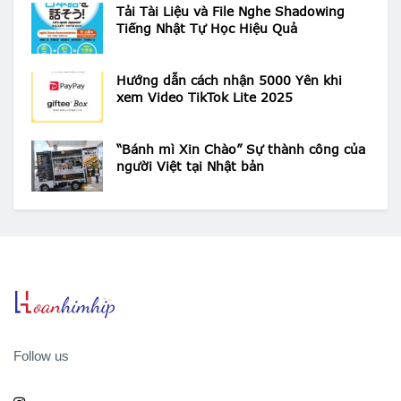
Tải Tài Liệu và File Nghe Shadowing
Tiếng Nhật Tự Học Hiệu Quả
Hướng dẫn cách nhận 5000 Yên khi
xem Video TikTok Lite 2025
“Bánh mì Xin Chào” Sự thành công của
người Việt tại Nhật bản
Follow us