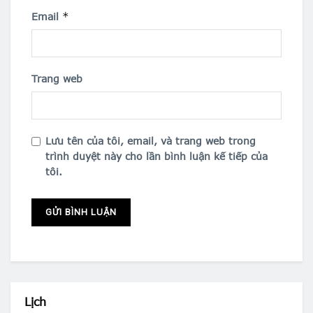
*
Email
Trang web
Lưu tên của tôi, email, và trang web trong
trình duyệt này cho lần bình luận kế tiếp của
tôi.
Lịch