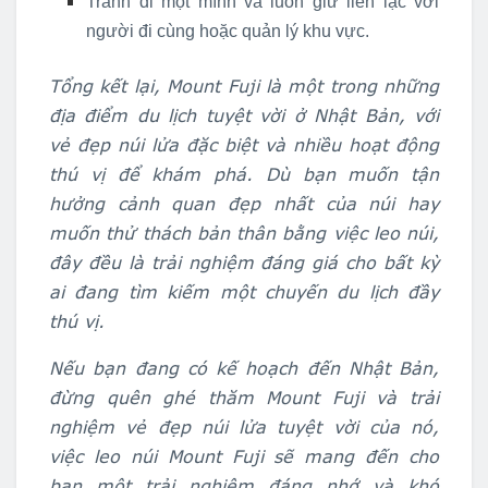
Tránh đi một mình và luôn giữ liên lạc với
người đi cùng hoặc quản lý khu vực.
Tổng kết lại, Mount Fuji là một trong những
địa điểm du lịch tuyệt vời ở Nhật Bản, với
vẻ đẹp núi lửa đặc biệt và nhiều hoạt động
thú vị để khám phá. Dù bạn muốn tận
hưởng cảnh quan đẹp nhất của núi hay
muốn thử thách bản thân bằng việc leo núi,
đây đều là trải nghiệm đáng giá cho bất kỳ
ai đang tìm kiếm một chuyến du lịch đầy
thú vị.
Nếu bạn đang có kế hoạch đến Nhật Bản,
đừng quên ghé thăm Mount Fuji và trải
nghiệm vẻ đẹp núi lửa tuyệt vời của nó,
việc leo núi Mount Fuji sẽ mang đến cho
bạn một trải nghiệm đáng nhớ và khó