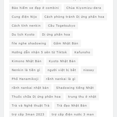
Bảo hiểm xe đạp ở combini
Chùa Kiyomizu-dera
Cung điện Nijo
Cách phòng tránh Dị ứng phấn hoa
Cách tính nenkin
Cầu Togetsukyo
Du lịch Kyoto
Dị ứng phấn hoa
file nghe shadowing
Gấm Nhật Bản
Hướng dẫn nhận 5 sên từ Tiktok
Kafunsho
Kimono Nhật Bản
Kyoto Nhật Bản
Nenkin là tiền gì
người việt bị bắt
nissay
Phố Hanamikoji
rãnh nankai là gì
rãnh nankai nhật bản
Shadowing tiếng Nhật
Thuốc chữa Dị ứng phấn hoa
trung thu ở nhật
Trà và Nghệ thuật Trà
Trà đạo Nhật Bản
trợ cấp 3man 2023
trợ cấp điện nước 3 man