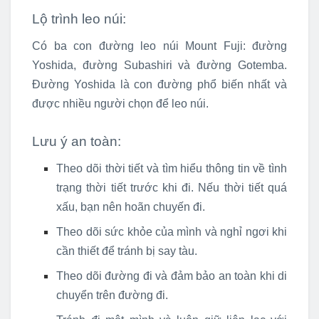
Lộ trình leo núi:
Có ba con đường leo núi Mount Fuji: đường
Yoshida, đường Subashiri và đường Gotemba.
Đường Yoshida là con đường phổ biến nhất và
được nhiều người chọn để leo núi.
Lưu ý an toàn:
Theo dõi thời tiết và tìm hiểu thông tin về tình
trạng thời tiết trước khi đi. Nếu thời tiết quá
xấu, bạn nên hoãn chuyến đi.
Theo dõi sức khỏe của mình và nghỉ ngơi khi
cần thiết để tránh bị say tàu.
Theo dõi đường đi và đảm bảo an toàn khi di
chuyển trên đường đi.