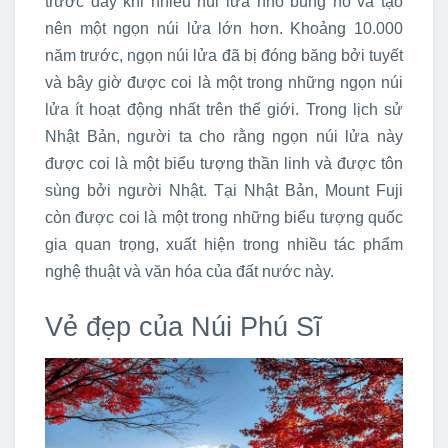
trước đây khi nhiều núi lửa nhỏ bùng nổ và tạo
nên một ngọn núi lửa lớn hơn. Khoảng 10.000
năm trước, ngọn núi lửa đã bị đóng băng bởi tuyết
và bây giờ được coi là một trong những ngọn núi
lửa ít hoạt động nhất trên thế giới. Trong lịch sử
Nhật Bản, người ta cho rằng ngọn núi lửa này
được coi là một biểu tượng thần linh và được tôn
sùng bởi người Nhật. Tại Nhật Bản, Mount Fuji
còn được coi là một trong những biểu tượng quốc
gia quan trọng, xuất hiện trong nhiều tác phẩm
nghệ thuật và văn hóa của đất nước này.
Vẻ đẹp của Núi Phú Sĩ