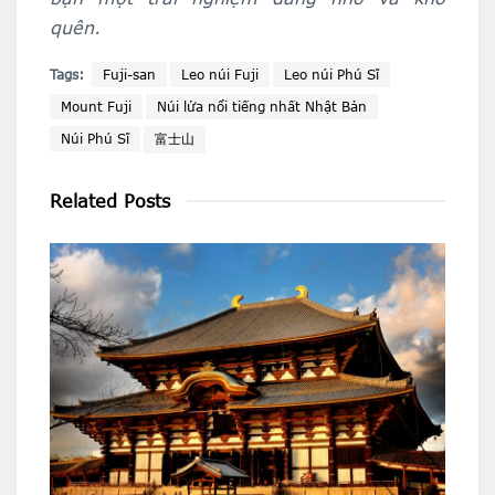
quên.
Tags:
Fuji-san
Leo núi Fuji
Leo núi Phú Sĩ
Mount Fuji
Núi lửa nổi tiếng nhất Nhật Bản
Núi Phú Sĩ
富士山
Related
Posts