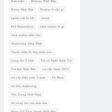
Kafunsho
Kimono Nhật Bản
Kyoto Nhật Bản
Nenkin là tiền gì
người việt bị bắt
nissay
Phố Hanamikoji
rãnh nankai là gì
rãnh nankai nhật bản
Shadowing tiếng Nhật
Thuốc chữa Dị ứng phấn hoa
trung thu ở nhật
Trà và Nghệ thuật Trà
Trà đạo Nhật Bản
trợ cấp 3man 2023
trợ cấp điện nước 3 man
TS Mark
tài liệu shadowing
Tôn Trọng Thời Gian
tết trung thu của nhật bản
Đúng Giờ Theo Người Nhật Bản