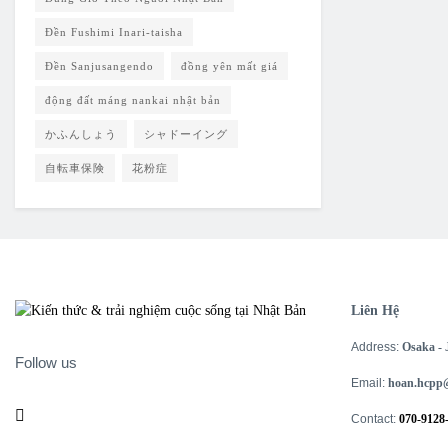
Đền Fushimi Inari-taisha
Đền Sanjusangendo
đồng yên mất giá
động đất máng nankai nhật bản
かふんしょう
シャドーイング
自転車保険
花粉症
Liên Hệ
Address:
Osaka -
Follow us
Email:
hoan.hcpp
Contact:
070-9128