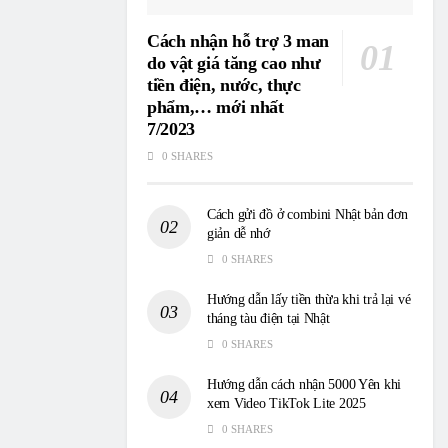
Cách nhận hỗ trợ 3 man
do vật giá tăng cao như
tiền điện, nước, thực
phẩm,… mới nhất
7/2023
0 SHARES
Cách gửi đồ ở combini Nhật bản đơn
giản dễ nhớ
0 SHARES
Hướng dẫn lấy tiền thừa khi trả lại vé
tháng tàu điện tại Nhật
0 SHARES
Hướng dẫn cách nhận 5000 Yên khi
xem Video TikTok Lite 2025
0 SHARES