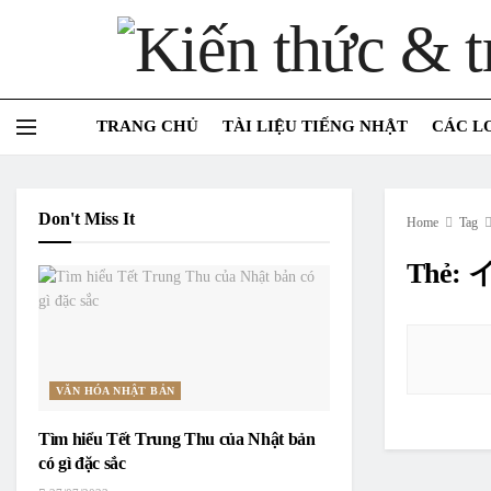
TRANG CHỦ
TÀI LIỆU TIẾNG NHẬT
CÁC L
Don't Miss It
Home
Tag
Thẻ:
VĂN HÓA NHẬT BẢN
Tìm hiểu Tết Trung Thu của Nhật bản
có gì đặc sắc